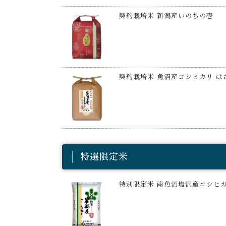
契約栽培米 新潟産いのちの壱
契約栽培米 魚沼産コシヒカリ は
特選限定米
特別限定米 南魚沼塩沢産コシヒ