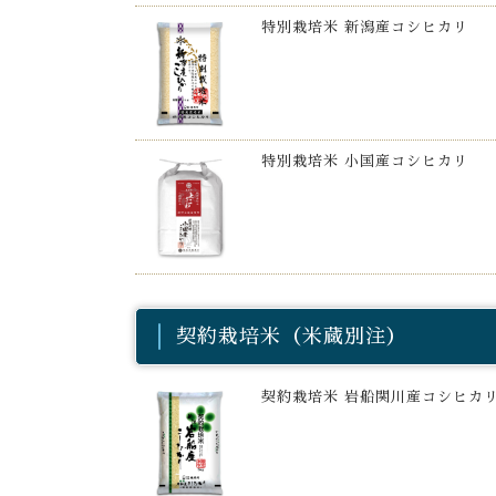
特別栽培米 新潟産コシヒカリ
特別栽培米 小国産コシヒカリ
契約栽培米（米蔵別注）
契約栽培米 岩船関川産コシヒカ