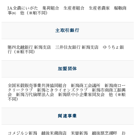
JA全農にいがた 集荷組合 生産者組合 生産者農家 堀敬商
事㈱ 他（※順不同）
主取引銀行
第四北越銀行 新潟支店 三井住友銀行 新潟支店 ゆうちょ銀
行（※順不同）
加盟団体
全国米穀販売事業共済協同組合 新潟商工会議所 新潟南ロー
タリークラブ 新潟ときライオンズクラブ 新潟市南商工振興
会 新潟万代倫理法人会 新潟県中小企業家同友会 他（※順
不同）
関連事業
コメジルシ新潟 越後米蔵商店 米樂新潟 越後割烹湖畔 お