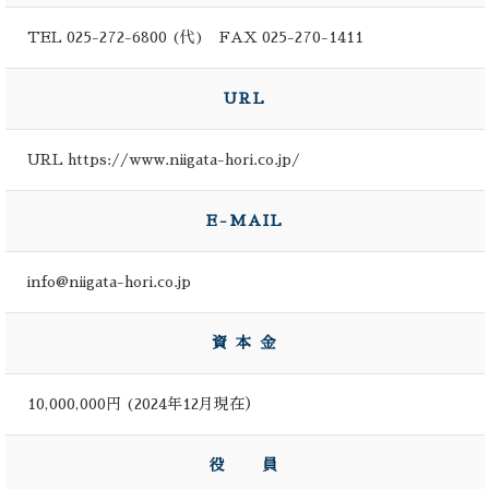
TEL 025-272-6800 (代) FAX 025-270-1411
URL
URL https://www.niigata-hori.co.jp/
E-MAIL
info@niigata-hori.co.jp
資 本 金
10,000,000円 (2024年12月現在）
役 員