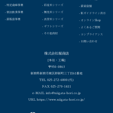
特定倉庫事業
彩流米シリーズ
直営店舗
宿泊飲食事業
無洗米シリーズ
新ガイドライン表示
直販店事業
真空米シリーズ
オンラインShop
ギフトシリーズ
よくあるご質問
その他商材
コンプライアンス
お問い合わせ
株式会社堀商店
[本社・工場]
〒950-0863
新潟県新潟市東区卸新町三丁目61番地
TEL 025-272-6800(代)
FAX 025-270-1411
e-MAIL info@niigata-hori.co.jp
URL https://www.niigata-hori.co.jp/