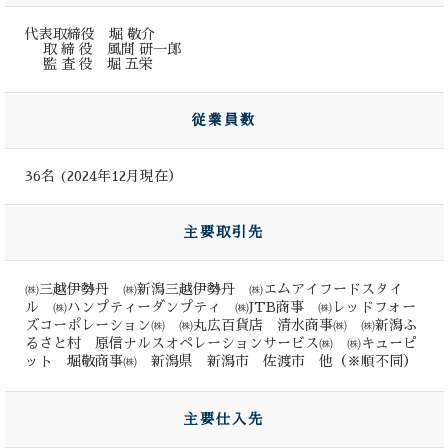
代表取締役 堀 敬介
取 締 役 風間 研一郎
監 査 役 堀 五栄
従業員数
36名 (2024年12月現在）
主要取引先
㈱三越伊勢丹 ㈱新潟三越伊勢丹 ㈱エムアイフードスタイ
ル ㈱ハンプティーダンプティ ㈱JTB商事 ㈱レッドフォー
ズコーポレーション㈱ ㈱丸広百貨店 清水商事㈱ ㈱新潟ふ
るさと村 原信ナルスオペレーションサービス㈱ ㈱キューピ
ット 堀敬商事㈱ 新潟県 新潟市 佐渡市 他（※順不同）
主要仕入先