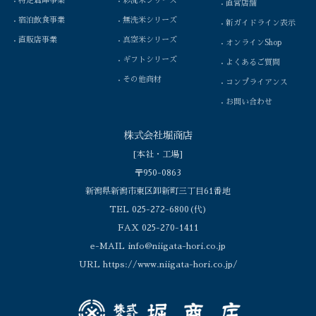
特定倉庫事業
彩流米シリーズ
直営店舗
宿泊飲食事業
無洗米シリーズ
新ガイドライン表示
直販店事業
真空米シリーズ
オンラインShop
ギフトシリーズ
よくあるご質問
その他商材
コンプライアンス
お問い合わせ
株式会社堀商店
[本社・工場]
〒950-0863
新潟県新潟市東区卸新町三丁目61番地
TEL 025-272-6800(代)
FAX 025-270-1411
e-MAIL info@niigata-hori.co.jp
URL https://www.niigata-hori.co.jp/